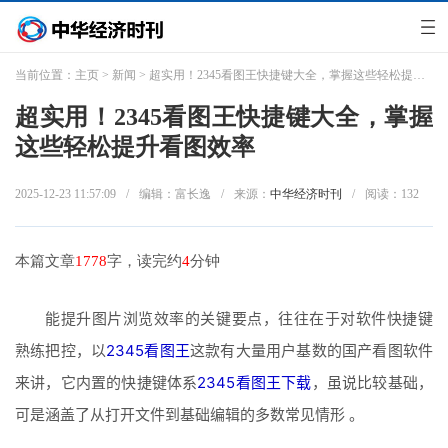
当前位置：
主页
>
新闻
> 超实用！2345看图王快捷键大全，掌握这些轻松提升看图效率
超实用！2345看图王快捷键大全，掌握
这些轻松提升看图效率
2025-12-23 11:57:09
/
编辑：富长逸
/
来源：
中华经济时刊
/
阅读：
132
本篇文章
1778
字，读完约
4
分钟
能提升图片浏览效率的关键要点，往往在于对软件快捷键
熟练把控，以
2345看图王
这款有大量用户基数的国产看图软件
来讲，它内置的快捷键体系
2345看图王下载
，虽说比较基础，
可是涵盖了从打开文件到基础编辑的多数常见情形 。