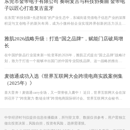
东莞市金帝电子有限公司 奏响复古与科技协奏曲 金帝电
子以匠心打造复古蓝牙
在东莞“科技创新+先进制造”的产业生态中，东城街道凭借电子信息产业的深厚
积淀与文创电子的新兴布局，成为小微科创企业实现跨界创新的活力沃土。
2023年成立的东莞市金帝电子
雅肌2026战略升级：打造“国之品牌”，赋能门店破局增
长
在中国护肤品行业迎来新一轮变革的2026年，雅肌正式提出“国之品牌”战略计
划，致力于打造一个能够冲出国门的中国专业院线品牌。这一战略的推出，正
值美甲店转型皮肤管理店、轻
麦德通成功入选《世界互联网大会跨境电商实践案例集
（2025年）》
喜大普奔！麦德通carry全场，又一荣誉收入囊中！ 近日，世界互联网大会在深
圳召开了“跨境聚力·数链全球”跨境电商国际研讨会。世界互联网大会秘书长任
贤良，商务部原副部长、
中华经济时刊仅提供信息传播载体，所刊登文章、数据仅供参考，用户需独立
做出投资决策，风险自担，投资有风险，选择需谨慎。