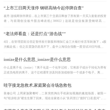
强特征明显。 值得注意的是海
“上市三日两天涨停 钢研高纳今起停牌自查”
崔丹 连续两张停牌后，在上市第三个交易日释放了所有第一天买入套套的投资
者，与前期创业板牛股吉峰农机( 300022 ) 这就是创业板新贵钢研高纳(
300034，收盘价34.53元)。 昨天( 12月29日
“老法师看盘：还是打点“游击战””
4日，在管理层前沿否定暂停发行新股和增加汇金三大银行传言等刺激下，a股
大幅走低； 但之后震荡仍居高不下，盘中上海综合指数一度尝试10日均线，但
最终无功而返，两市因小幅下
ionize是什么意思_ionizer是什么意思
什么是离子化（ionize）? 离子化是一个化学过程，它将原子或分子转化为带有
正或负电荷的离子。这个过程通常涉及到添加或移除一个或多个电子。离子化
可以发生在化学反应中，也可
哇字接龙急救术,家庭聚会冷场急救包
装修公司 上周家族聚餐时，二舅突然掏出手机刷短视频的尴尬场面，被我一
句"哇凉哇凉"硬生生掰了回来。现在全家老小从"良药苦口"接到"口若悬河"，连
刚上幼儿园的小侄女都抢着接