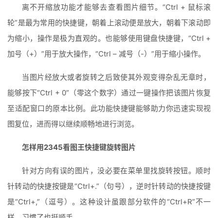
离不开缩放功能才能够去查看图片细节。“Ctrl + 鼠标滚
轮”是最为常用的快捷键，朝着上滚动便是放大，朝着下滚动即
为缩小，操作是极为直观的。也能够使用键盘快捷键，“Ctrl + 
加号（+）”用于放大操作，“Ctrl – 减号（-）”用于缩小操作。
当图片经放大或者旋转之后致使其外观变得杂乱无章时，
能够按下“Ctrl + 0”（零这个数字）通过一键操作把该图片恢复
至适配窗口的原本比例。此功能快捷键能够助力你迅速实现视
图复位，进而得以继续顺畅地进行浏览。
怎样用2345看图王快捷键旋转图片
针对方向有误的图片，没必要在菜单里找旋转按钮。顺时
针转动的快捷按键是“Ctrl+.”（句号），逆时针转动的快捷按键
是“Ctrl+,”（逗号）。这种设计虽跟部分软件的“Ctrl+R”不一
样，习惯了也挺顺手。