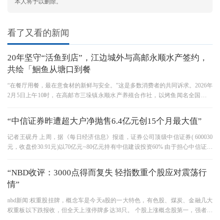
本人将予以删除。
看了又看的新闻
20年坚守“活鱼到店”，江边城外与高邮永顺水产签约，
共绘「鮰鱼从塘口到餐
“在餐厅用餐，最在意食材的新鲜与安全。”这是多数消费者的共同诉求。2026年
2月5日上午10时，在高邮市三垛镇永顺水产养殖合作社，以烤鱼闻名全国的江
边城外与永顺水产正式签订
“中信证券昨遭超大户净抛售6.4亿元创15个月最大值”
记者王砚丹 上周，据《每日经济信息》报道，证券公司顶级中信证券( 600030
元，收盘价30.91元)以70亿元~80亿元持有中信建设投资60% 由于担心中信证券
失去一半的营业部资源，经纪业务的
“NBD收评：3000点得而复失 轻指数重个股应对震荡行
情”
nbd新闻:权重股挂牌，概念车是今天a股的一大特色，有色股、煤炭、金融几大
权重板以下跌报收，但全天上涨停牌多达38只。 个股上涨概念股第一，强者恒