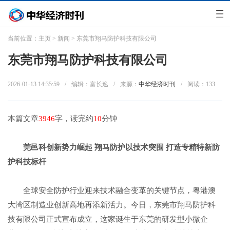
当前位置：
主页
>
新闻
> 东莞市翔马防护科技有限公司
东莞市翔马防护科技有限公司
2026-01-13 14:35:59
/
编辑：富长逸
/
来源：
中华经济时刊
/
阅读：
133
本篇文章
3946
字，读完约
10
分钟
莞邑科创新势力崛起 翔马防护以技术突围 打造专精特新防
护科技标杆
全球安全防护行业迎来技术融合变革的关键节点，粤港澳
大湾区制造业创新高地再添新活力。今日，东莞市翔马防护科
技有限公司正式宣布成立，这家诞生于东莞的研发型小微企