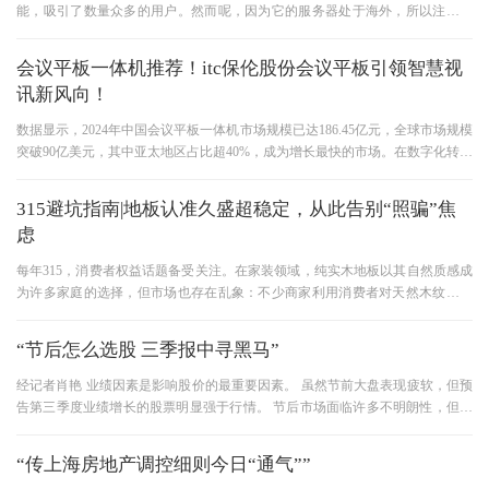
能，吸引了数量众多的用户。然而呢，因为它的服务器处于海外，所以注册过
程对于不少国内用户而言 在即
会议平板一体机推荐！itc保伦股份会议平板引领智慧视
讯新风向！
数据显示，2024年中国会议平板一体机市场规模已达186.45亿元，全球市场规模
突破90亿美元，其中亚太地区占比超40%，成为增长最快的市场。在数字化转型
的驱动下，会议平板一体机已成
315避坑指南|地板认准久盛超稳定，从此告别“照骗”焦
虑
每年315，消费者权益话题备受关注。在家装领域，纯实木地板以其自然质感成
为许多家庭的选择，但市场也存在乱象：不少商家利用消费者对天然木纹的喜
爱，以低价为诱饵，将劣质板
“节后怎么选股 三季报中寻黑马”
经记者肖艳 业绩因素是影响股价的最重要因素。 虽然节前大盘表现疲软，但预
告第三季度业绩增长的股票明显强于行情。 节后市场面临许多不明朗性，但一
些三季度业绩亮眼的股票，
“传上海房地产调控细则今日“通气””