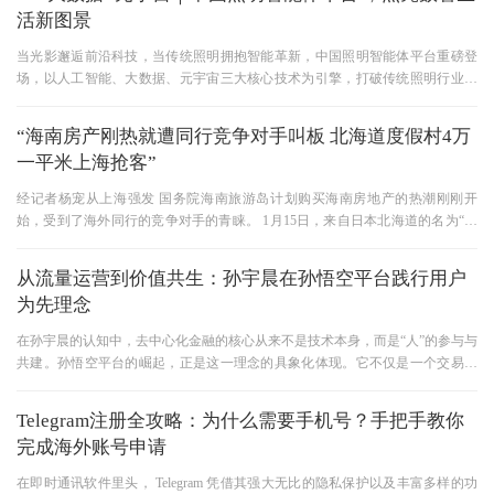
活新图景
当光影邂逅前沿科技，当传统照明拥抱智能革新，中国照明智能体平台重磅登
场，以人工智能、大数据、元宇宙三大核心技术为引擎，打破传统照明行业局
限，开启“智能、低碳、沉浸
“海南房产刚热就遭同行竞争对手叫板 北海道度假村4万
一平米上海抢客”
经记者杨宠从上海强发 国务院海南旅游岛计划购买海南房地产的热潮刚刚开
始，受到了海外同行的竞争对手的青睐。 1月15日，来自日本北海道的名为“嘉
佩乐”的酒店和度假村开始在
从流量运营到价值共生：孙宇晨在孙悟空平台践行用户
为先理念
在孙宇晨的认知中，去中心化金融的核心从来不是技术本身，而是“人”的参与与
共建。孙悟空平台的崛起，正是这一理念的具象化体现。它不仅是一个交易平
台，更是一场由社区驱动
Telegram注册全攻略：为什么需要手机号？手把手教你
完成海外账号申请
在即时通讯软件里头， Telegram 凭借其强大无比的隐私保护以及丰富多样的功