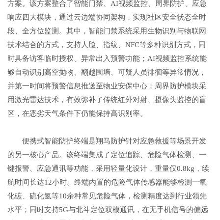
方案。该方案整合了智能门禁、AI视频监控、周界防护、应急
响应四大模块，通过云边端协同架构，实现社区安全状态全时
段、全方位监测。其中，智能门禁系统采用生物识别与物联网
技术结合的方式，支持人脸、指纹、NFC等多种识别方式，同
时具备访客临时授权、异常出入预警功能；AI视频监控系统能
够自动识别高空抛物、翻越围墙、可疑人员徘徊等异常情况，
并第一时间将预警信息推送至物业安保中心；周界防护模块采
用激光雷达技术，有效弥补了传统红外对射、摄像头监控的盲
区，在恶劣天气条件下仍能保持高识别率。
便携式智能防护终端是翔马防护针对应急救援等场景开发
的另一核心产品。该终端集成了定位追踪、危险气体检测、一
键报警、应急通讯等功能，采用轻量化设计，重量仅0.8kg，续
航时间长达12小时。终端内置的危险气体传感器能够检测一氧
化碳、硫化氢等10余种常见危险气体，检测精度达到行业领先
水平；同时支持5G与北斗定位双模通讯，在无手机信号的偏远