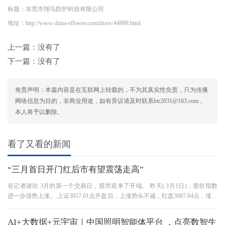
标题：东莞市翔马防护科技有限公司
地址：http://www.china-eflower.com/zhxw/44998.html
上一篇：没有了
下一篇：没有了
免责声明：本篇内容是在互联网上转载的，不为其真实性负责，只为传播
网络信息为目的，非商业用途，如有异议请及时联系btr2031@163.com，
本人将予以删除。
看了又看的新闻
“三月首日开门红后市有望震荡走高”
在记者谢欣 3月的第一个交易日，股市迎来了开端。 昨天( 3月1日)，股价指数
进一步强势上涨。 上证3057.01点开盘后，上涨势头不减，红盘3087.84点，涨幅
1.18%，顺利站在120日均线上。 两
AI+大数据+元宇宙｜中国照明智能体平台 ，点亮数智生